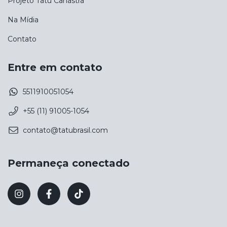
Projeto Tatu Canastra
Na Mídia
Contato
Entre em contato
5511910051054
+55 (11) 91005-1054
contato@tatubrasil.com
Permaneça conectado