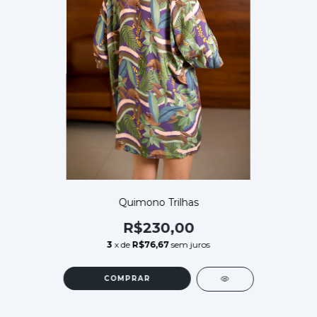
Quimono Trilhas
R$230,00
3
x de
R$76,67
sem juros