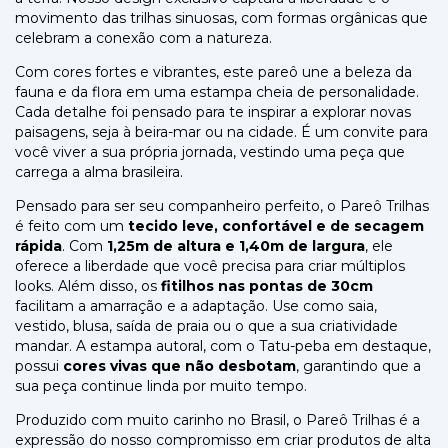
movimento das trilhas sinuosas, com formas orgânicas que
celebram a conexão com a natureza.
Com cores fortes e vibrantes, este pareô une a beleza da
fauna e da flora em uma estampa cheia de personalidade.
Cada detalhe foi pensado para te inspirar a explorar novas
paisagens, seja à beira-mar ou na cidade. É um convite para
você viver a sua própria jornada, vestindo uma peça que
carrega a alma brasileira.
Pensado para ser seu companheiro perfeito, o Pareô Trilhas
é feito com um
tecido leve, confortável e de secagem
rápida
. Com
1,25m de altura e 1,40m de largura
, ele
oferece a liberdade que você precisa para criar múltiplos
looks. Além disso, os
fitilhos nas pontas de 30cm
facilitam a amarração e a adaptação. Use como saia,
vestido, blusa, saída de praia ou o que a sua criatividade
mandar. A estampa autoral, com o Tatu-peba em destaque,
possui
cores vivas que não desbotam
, garantindo que a
sua peça continue linda por muito tempo.
Produzido com muito carinho no Brasil, o Pareô Trilhas é a
expressão do nosso compromisso em criar produtos de alta