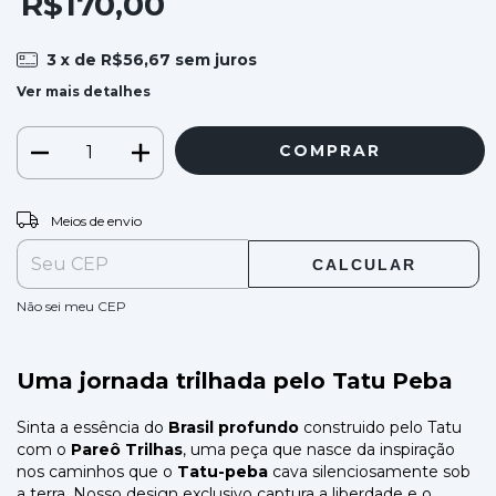
R$170,00
3
x de
R$56,67
sem juros
Ver mais detalhes
ALTERAR CEP
Entregas para o CEP:
Meios de envio
CALCULAR
Não sei meu CEP
Uma jornada trilhada pelo Tatu Peba
Sinta a essência do
Brasil profundo
construido pelo Tatu
com o
Pareô Trilhas
, uma peça que nasce da inspiração
nos caminhos que o
Tatu-peba
cava silenciosamente sob
a terra. Nosso design exclusivo captura a liberdade e o