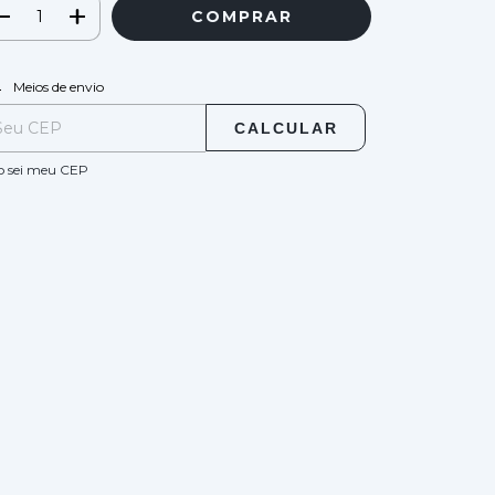
ALTERAR CEP
regas para o CEP:
Meios de envio
CALCULAR
o sei meu CEP