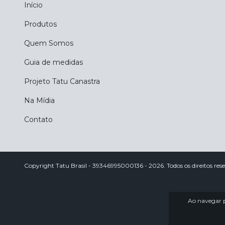
Início
Produtos
Quem Somos
Guia de medidas
Projeto Tatu Canastra
Na Mídia
Contato
Copyright Tatu Brasil - 39346995000136 - 2026. Todos os direitos res
Ao navegar p