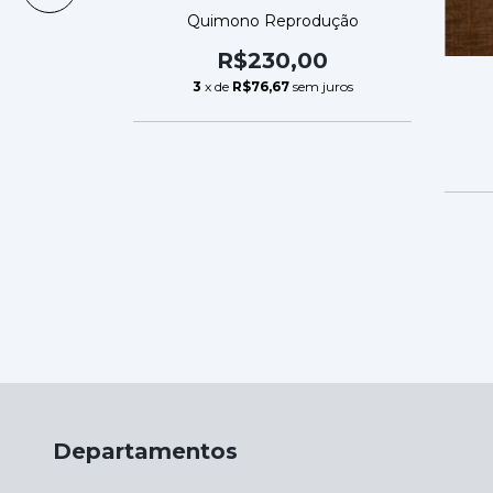
Paulo
Quimono Reprodução
00
R$230,00
m juros
3
x de
R$76,67
sem juros
Departamentos