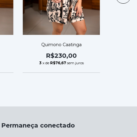
Quimono Caatinga
Qu
R$230,00
R
3
x de
R$76,67
sem juros
3
x de
Permaneça conectado