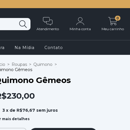
0
Atendimento
Minha conta
Meu carrinho
ra
Na Mídia
Contato
cio
>
Roupas
>
Quimono
>
imono Gêmeos
uimono Gêmeos
R$230,00
3
x de
R$76,67
sem juros
r mais detalhes