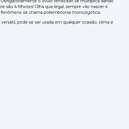
rigatoriamente o óvulo fertilizado se multiplica dando
te são 4 filhotes! Olha que legal, sempre vão nascer 4
se fenômeno se chama poliembrionia monozigótica.
rsátil, pode-se ser usada em qualquer ocasião, clima e