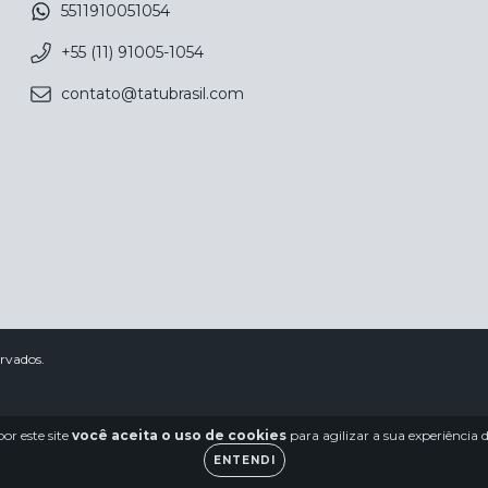
5511910051054
+55 (11) 91005-1054
contato@tatubrasil.com
ervados.
or este site
você aceita o uso de cookies
para agilizar a sua experiência
ENTENDI