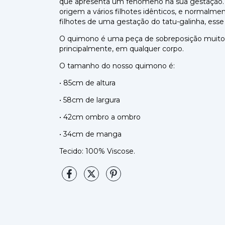
que apresenta um fenômeno na sua gestação. Ob
origem a vários filhotes idênticos, e normalmen
filhotes de uma gestação do tatu-galinha, es
O quimono é uma peça de sobreposição muito ve
principalmente, em qualquer corpo.
O tamanho do nosso quimono é:
• 85cm de altura
• 58cm de largura
• 42cm ombro a ombro
• 34cm de manga
Tecido: 100% Viscose.