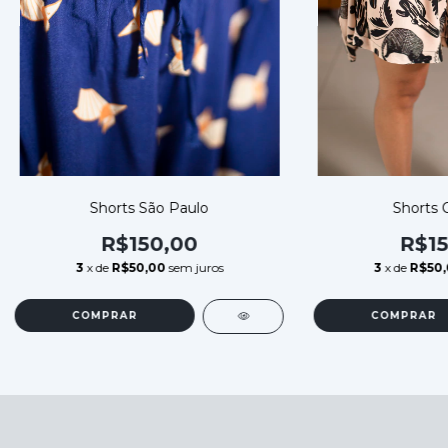
Shorts São Paulo
Shorts 
R$150,00
R$15
3
x de
R$50,00
sem juros
3
x de
R$50