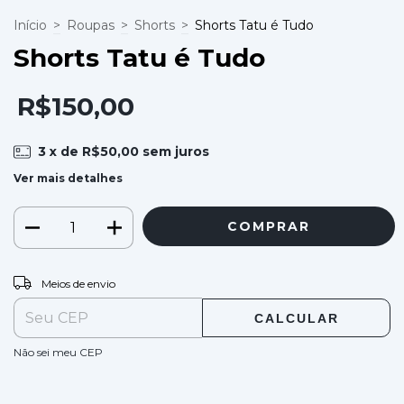
Início
>
Roupas
>
Shorts
>
Shorts Tatu é Tudo
Shorts Tatu é Tudo
R$150,00
3
x de
R$50,00
sem juros
Ver mais detalhes
ALTERAR CEP
Entregas para o CEP:
Meios de envio
CALCULAR
Não sei meu CEP