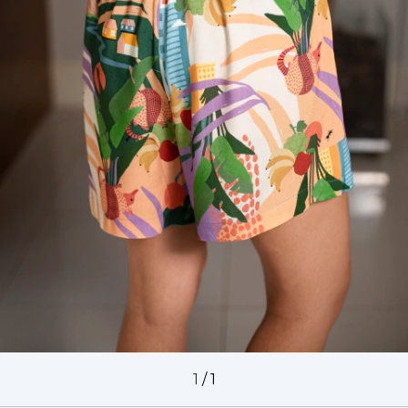
1
/
1