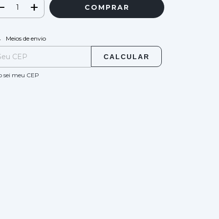
ALTERAR CEP
regas para o CEP:
Meios de envio
CALCULAR
o sei meu CEP