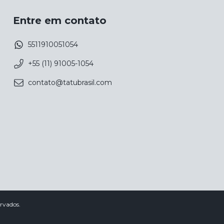
Entre em contato
5511910051054
+55 (11) 91005-1054
contato@tatubrasil.com
ervados.