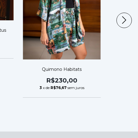
tus
Quimono Habitats
Quimon
R$230,00
R
3
x de
R$76,67
sem juros
3
x de