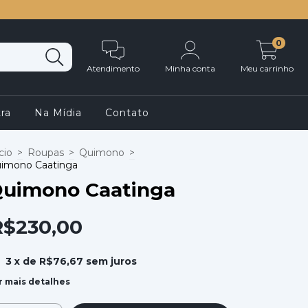
0
Atendimento
Minha conta
Meu carrinho
ra
Na Mídia
Contato
cio
>
Roupas
>
Quimono
>
imono Caatinga
uimono Caatinga
R$230,00
3
x de
R$76,67
sem juros
r mais detalhes