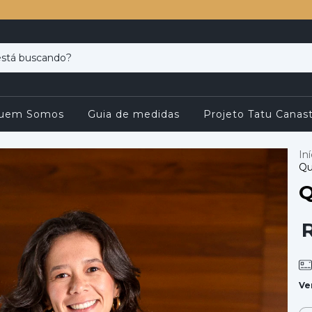
uem Somos
Guia de medidas
Projeto Tatu Canast
Iní
Qu
Q
Ve