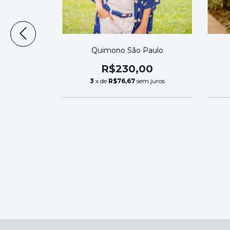
Quimono São Paulo
R$230,00
3
x de
R$76,67
sem juros
o Tatu
00
m juros